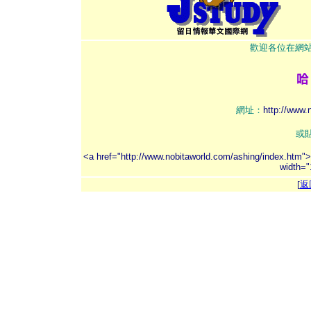
歡迎各位在網
網址：
http://www.
或
<a href="http://www.nobitaworld.com/ashing/index.htm">
width="
[
返