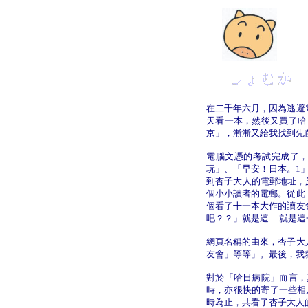
在二千年六月，因為逃避
天看一本，然後又買了哈
京」，漸漸又給我找到先
電腦文憑的考試完成了
玩」、「早安！日本。1
到杏子大人的電郵地址，
個小小讀者的電郵。從此
個看了十一本大作的讀友
吧？？」就是這.....
網頁名稱的由來，杏子大
友會」等等」。最後，我
對於「哈日病院」而言，
時，亦很快的寄了一些相
時為止，共看了杏子大人