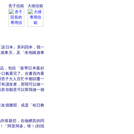
杏子信箱
大雄信箱
「談日本」系列四本，我一
線遊東京」及「坐地鐵遊東
品，包括「遊學日本最好
一口氣看完了。在書頁內看
謝杏子大人百忙中都回覆一
可有讀友會，那我可以做一
面若你願意可以幫我做一個
症友俱樂部、或是「哈日教
她亦很親切，在做網頁的同
！「阿里阿多」呀！(到現