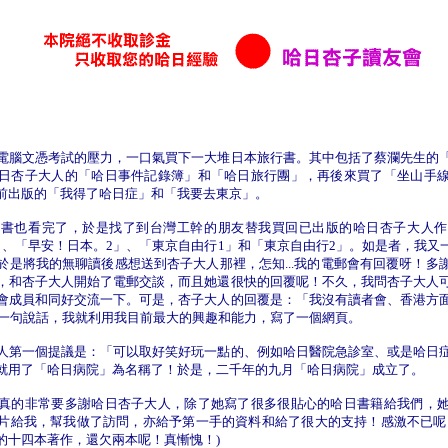
電腦文憑考試的壓力，一口氣買下一大堆日本旅行書。其中包括了蔡瀾先生的
日杏子大人的「哈日事件記錄簿」和「哈日旅行團」，再後來買了「坐山手
前出版的「我得了哈日症」和「我要去東京」。
，書也看完了，於是找了到台灣工幹的朋友替我買回已出版的哈日杏子大人作
」、「早安！日本。2」、「東京自由行1」和「東京自由行2」。如是者，我又
於是將我的無聊讀後感想送到杏子大人那裡，怎知...我的電郵會有回覆呀！多
，和杏子大人開始了電郵交談，而且她還很快的回覆呢！不久，我問杏子大人
會成員和同好交流一下。可是，杏子大人的回覆是：「我沒有讀者會、香港方
就是這一句說話，我就利用我目前最大的興趣和能力，寫了一個網頁。
人第一個提議是：「可以取好笑好玩一點的、例如哈日醫院急診室、或是哈日
就用了「哈日病院」為名稱了！於是，二千年的九月「哈日病院」成立了。
真的非常要多謝哈日杏子大人，除了她寫了很多很貼心的哈日書籍給我們，
片給我，幫我做了訪問，亦給予第一手的資料和給了很大的支持！感激不已呢
的十四本著作，還欠兩本呢！真慚愧！)