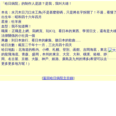
「哈日病院」的制作人是誰？是我，我叫大雄！
本名：水刃木日刀口水工鳥(不是甚麼密碼，只是將名字拆開了！不過，看懂了
出生年：昭和四十六年四月
星座：牡羊座
血型：我不知道啊！
職業：正職是上網、寫網頁、玩ICQ、看日本的東西、學習日文，還有是大
法律關係的小社員一個
興趣：到日本旅行、看日本的劇集、聽日本的歌曲.......
哈日次數：截至二千年十一月，三次共四十四天
哈日地點：北海道的稚內、小樽、札幌、登別、函館、吉岡海底，東北
的龍飛海底、青森、盛岡，本州的東京、大宮、大和、橫濱、箱根、靜
岡、名古屋、京都、大阪、神戶、姬路、廣島及九州的博多(希望可以去
更多更多地方呢！)
[
返回哈日病院主目錄
]