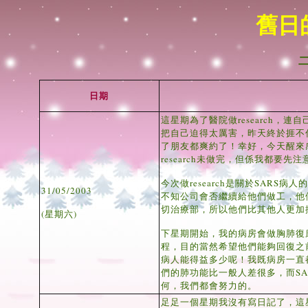
舊日
日期
這星期為了醫院做research
把自己迫得太厲害，昨天終於捱不
了朋友都爽約了！幸好，今天醒來
research未做完，但係我都要
今次做research是關於SAR
31/05/2003
不知公司會否繼續給他們做工，他
切治療部，所以他們比其他人更加
(星期六)
下星期開始，我的病房會做胸肺復
程，目的當然希望他們能夠回復之
病人能得益多少呢！我既病房一直
們的肺功能比一般人差很多，而S
何，我們都會努力的。
足足一個星期我沒有寫日記了，這星期