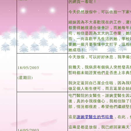
的網頁一看呢！
今天仍然放假中，可以收拾一下家
細妹因為不大喜歡現在的工作，遲
都覺得她很適合做會計，而她每年
司，相信是因為太大的工作量，她
而，一向喜歡平凡生活的她，學校
要她一個月要學懂中文打字，這相
她成功！
今天放假，可以好好休息，我準備
前幾天，我病房有個病人突然發高
18/05/2003
暫時都未能證實他們是否患上非典
(星期日)
我決定返回自己屋企住啦，因為我
做足個人衛生便可，而且返屋企始
屯門醫院的女醫生－謝婉雯醫生因
後，真的令我很傷心，我相信除了
部，情況都很差，希望他們繼續堅
這是
謝婉雯醫生的弔唁冊
，在此，
這兩是都是放假，我已經回家兩天
14/05/2003