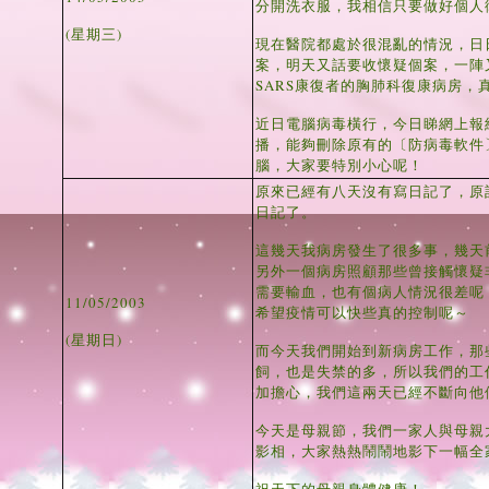
分開洗衣服，我相信只要做好個人
(星期三)
現在醫院都處於很混亂的情況，日
案，明天又話要收懷疑個案，一陣
SARS康復者的胸肺科復康病房，
近日電腦病毒橫行，今日睇網上報紙話
播，能夠刪除原有的〔防病毒軟件
腦，大家要特別小心呢！
原來已經有八天沒有寫日記了，原
日記了。
這幾天我病房發生了很多事，幾天
另外一個病房照顧那些曾接觸懷疑
需要輸血，也有個病人情況很差呢
11/05/2003
希望疫情可以快些真的控制呢～
(星期日)
而今天我們開始到新病房工作，那
飼，也是失禁的多，所以我們的工
加擔心，我們這兩天已經不斷向他
今天是母親節，我們一家人與母親
影相，大家熱熱鬧鬧地影下一幅全