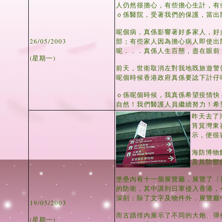
人仍然很擔心，有些擔心生計，有
ｏ係醫院，受著我們的保護，當出
呢個病，真係影響著好多家人，好
26/05/2003
部；有些家人因為擔心病人即使出
呢．．．真係人生百態，盡在眼前
(星期一)
前天，世衛取消左對我地既旅遊警
呢個時候香港政府真係要諗下計仔
ｏ係呢個時候，我真係希望疫情快
自然！我們醫護人員繼續努力！希
昨天去了
筲箕灣東
示，便很
海防博物
及其防禦
堡壘內有十一個展覽廳，展覽了〔香
的防衛，其中講到日軍侵入香港，
深刻；除了文字及物件外，展覽廳
19/05/2003
而古蹟徑內展示了不同的大炮、彈
(星期一)