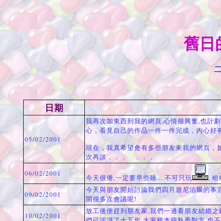
舊日的
日期
我再次加東西到我的網頁,心情很興奮,也計
心，看見自己的作品一件一件完成，內心好
05/02/2001
現在，我真希望會有多些朋友來我的網頁，
次再談．．． ．．．
06/02/2001
今天很倦,一定要早些睡... 不可只玩
, 哈哈
今天與朋友開始討論我們四月遊尼泊爾的事宜
09/02/2001
開很多次會議呢!
放工後便趕到朋友家,我們一邊看朋友結婚之錄
10/02/2001
們已認識了十五年,大家根本很熟悉對方,也不用有