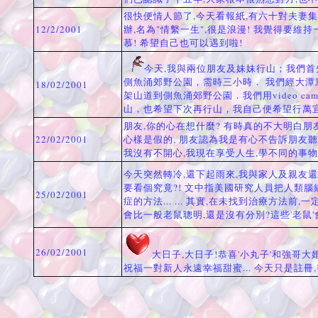
很快便情人節了,今天看報紙,有六十對夫妻
12/2/2001
辦,名為"情繫一生",很是浪漫! 我覺得要
慕! 希望自己也可以遇到啦!
今天,我與兩位朋友及妹妹行山；我們首
側魚涌郊野公園，需時三小時． 我們經大潭
18/02/2001
架山道到側魚涌郊野公園．我們用video came
山，也希望下次再行山，我自己便希望行萬
朋友,你的心在想什麼? 有時真的不大明白朋友
22/02/2001
心樣是假的, 朋友認為我是有心不告訴朋友聽我
我沒有不開心,我現在享受人生,學不同的事物..
今天突然轉冷,還下起雨來,我與家人及親友還要上山
要看個究竟?! 文中指美國研究人員把人類
25/02/2001
症的方法... ... 其實,在未找到治療方
會比一般老鼠聰明,還是沒有分別?這些'老鼠'
26/02/2001
大日子,大日子!恭喜'小丸子'和強哥
祝福一對新人永遠幸福甜蜜... 今天只是註冊