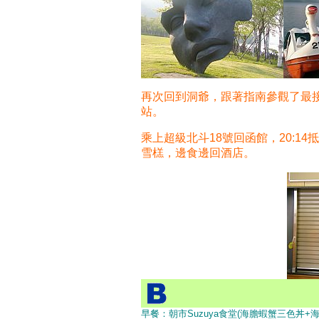
再次回到洞爺，跟著指南參觀了最接
站。
乘上超級北斗18號回函館，20:14
雪榚，邊食邊回酒店。
早餐：朝市Suzuya食堂(海膽蝦蟹三色丼+