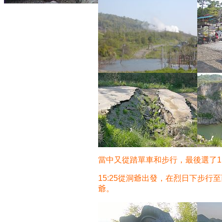
當中又從踏單車和步行，最後選了1
15:25從洞爺出發，在烈日下步行
爺。