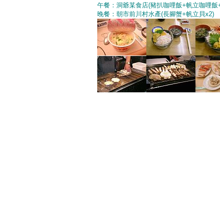
午餐：洞爺某食店(豬扒咖哩飯+帆立咖哩飯
晚餐：朝市前川村水產(長腳蟹+帆立貝x2)