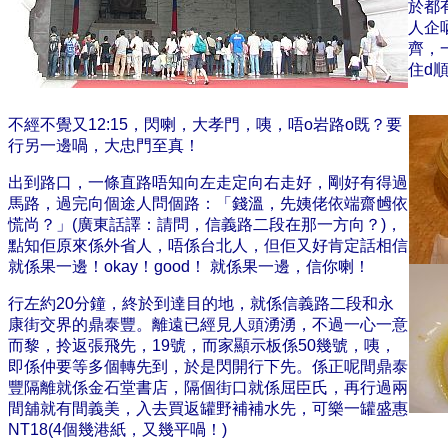
於都
人企
齊，
住d
不經不覺又12:15，閃喇，大孝門，咦，唔o岩路o既？要
行另一邊喎，大忠門至真！
出到路口，一條直路唔知向左走定向右走好，剛好有得過
馬路，過完向個途人問個路：「錢溫，先姨佬依端齋乸依
慌尚？」(廣東話譯：請問，信義路二段在那一方向？)，
點知佢原來係外省人，唔係台北人，但佢又好肯定話相信
就係果一邊！okay！good！ 就係果一邊，信你喇！
行左約20分鐘，終於到達目的地，就係信義路二段和永
康街交界的鼎泰豐。離遠已經見人頭湧湧，不過一心一意
而黎，拎返張飛先，19號，而家顯示板係50幾號，咦，
即係仲要等多個轉先到，於是閃開行下先。係正呢間鼎泰
豐隔離就係金石堂書店，隔個街口就係屈臣氏，再行過兩
間舖就有間義美，入去買返罐野補補水先，可樂一罐盛惠
NT18(4個幾港紙，又幾平喎！)