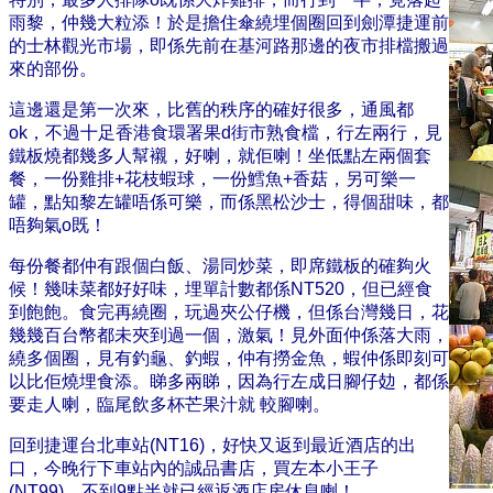
雨黎，仲幾大粒添！於是擔住傘繞埋個圈回到劍潭捷運前
的士林觀光市場，即係先前在基河路那邊的夜市排檔搬過
來的部份。
這邊還是第一次來，比舊的秩序的確好很多，通風都
ok，不過十足香港食環署果d街市熟食檔，行左兩行，見
鐵板燒都幾多人幫襯，好喇，就佢喇！坐低點左兩個套
餐，一份雞排+花枝蝦球，一份鱈魚+香菇，另可樂一
罐，點知黎左罐唔係可樂，而係黑松沙士，得個甜味，都
唔夠氣o既！
每份餐都仲有跟個白飯、湯同炒菜，即席鐵板的確夠火
候！幾味菜都好好味，埋單計數都係NT520，但已經食
到飽飽。食完再繞圈，玩過夾公仔機，但係台灣幾日，花
幾幾百台幣都未夾到過一個，激氣！見外面仲係落大雨，
繞多個圈，見有釣龜、釣蝦，仲有撈金魚，蝦仲係即刻可
以比佢燒埋食添。睇多兩睇，因為行左成日腳仔攰，都係
要走人喇，臨尾飲多杯芒果汁就 較腳喇。
回到捷運台北車站(NT16)，好快又返到最近酒店的出
口，今晚行下車站內的誠品書店，買左本小王子
(NT99)，不到9點半就已經返酒店房休息喇！