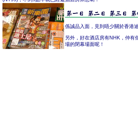
係誠品入面，見到唔少關於香港迪
另外，好在酒店房有NHK，仲有佢
場的閉幕場面呢！