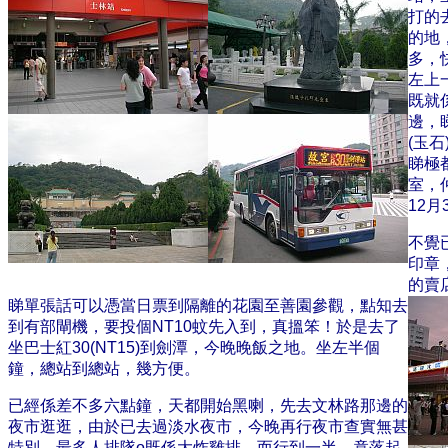
打的
的地
多，
左上
既就
邊，
(玉
睇極
室，
12
不覺
印章
的賣
睇單張話可以憑當日票到隔離的花園至善園參觀，點知去
到有部閘機，要投個NT10蚊先入到，真搵笨！於是去了
坐巴士紅30(NT15)到劍潭，今晚晚飯之地。坐左半個
鐘，總站到總站，幾方便。
已經係差不多六點鐘，天都開始黑喇，先去文林路那邊的
夜市逛逛，由於已去過淡水夜市，今晚再行夜市查實無甚
特別，最多人排隊o既係大炸雞排，而行到一半，竟落起