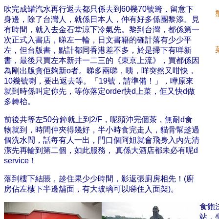
吹完成罐汽水再行返去都只係去到60幾70號籌，留意下
身邊，除了台灣人，就係日本人，仲有好多係團黎添。見
有時間，就入去金石堂涼下冷氣先。黎到台灣，都係第一
次正式入書店，睇左一輪，日文書籍的確計落有少少平
左，但台版書，點計都同香港差不多，於是掃下有咩新
書，最後只買左本新井一二三的《東京上流》，買都係因
為剛出版貪佢夠新o者。睇多兩睇，咦，咩突然又咁快，
10幾號喇，要出返去等。「19號，請準備！」，嘩原來
就到時係叫定你先，等你落定order快d上菜，佢又快d做
多轉枱。
前後共等左50分鐘就上到2/F，呢頭沖完個茶，無耐d食
物就到，時間仲夾得幾好，半小時食完走人，貓骨幫趁過
個洗水間，話每有人一出，門口個阿姐就會飛身入內先清
潔先再輪到第二個，如此服務， 真係大酒店都未必有呢d
service！
落到樓下結賬，趁住果少少時間，影返張廚房相先！(廚
房佔左樓下半邊舖面，有大玻璃可以睇住入面架)。
食飽
站，