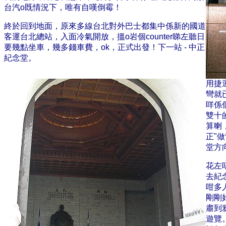
台汽o既情況下，唯有自嘆倒霉！
終於回到地面，原來多線台北對外巴士都集中係新的國道
客運台北總站，入面冷氣開放，搵o岩個counter睇左聽日
要幾點坐車，幾多錢車費，ok，正式出發！下一站 - 中正
紀念堂。
用捷
彎就
咩係
雙
十
算喇
正"
堂方
花左
去紀
咁多
剛剛
肅到
遊覽