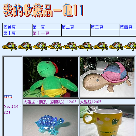
回首頁
第一頁
第二頁
第三頁
第四頁
第十頁
第十一頁
大雄送．購於〔創藝坊〕12/05
大雄送12/05
No.
21
6 -
2
21