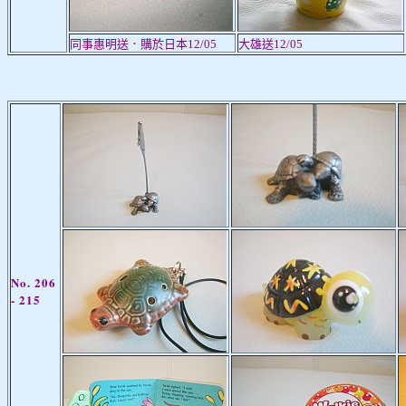
同事惠明送．購於日本12/05
大雄送12/05
No.
20
6
- 21
5