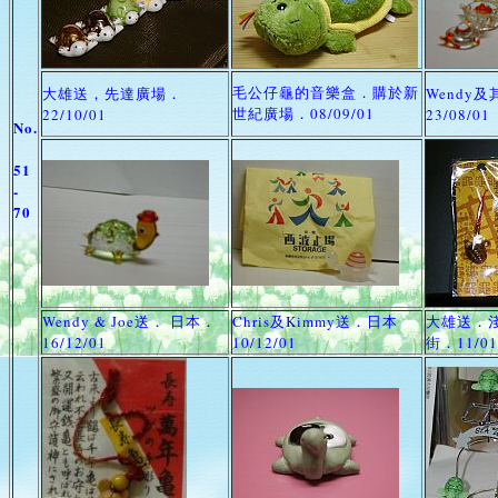
毛公仔龜的音樂盒．購於新
大雄送，先達廣場．
Wendy
世紀廣場．08/09/01
22/10/01
23/08/01
No.
51
-
70
Wendy & Joe送． 日本．
Chris及Kimmy送．日本
大雄送．
16/12/01
10/12/01
街．11/01