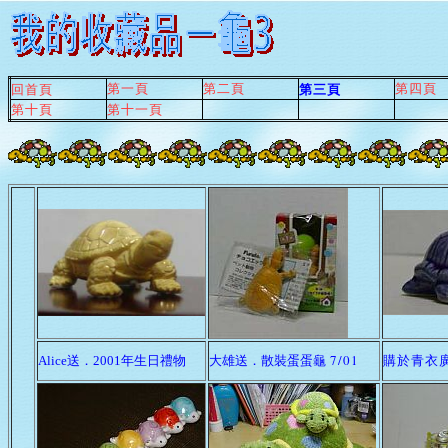
第一頁
第二頁
第三頁
第四頁
回首頁
第十頁
第十一頁
7/01
購於青衣廣0
Alice送．2001年生日禮物
大雄送．散裝蛋蛋龜