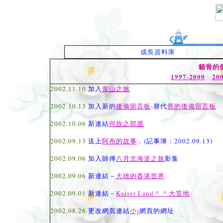
成長資料庫
貓骨的
1997-2000
20
2002.11.10
加入
黃山之旅
2002.10.13
加入新的
後備留言板
-替代
舊的後備留言板
2002.10.06
新連結
何故之部屋
2002.09.13
送上
阿布的故事
．(記事簿：2002.09.13)
2002.09.06
加入師傅
八月北海道之旅
影集
2002.09.06
新連結－
大雄的香港世界
2002.09.01
新連結－
Kaiser Land ^_^ 大笪地
2002.08.26
更改網頁連結
小j
網頁的網址