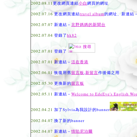
2002.08.11
更改網頁連結
小白
網頁的網址
2002.07.16
更改網頁連結
travel album
的網址、新連結
2002.07.07
新連結－
北野媽媽的新聞台
2002.07.04
登錄了
hk82
2002.07.01
登錄了
2002.07.01
新連結－
活在香港
2002.06.01
恢復用舊
留言板
,
新留言
作後備之用
2002.05.30
更換新的
留言板
2002.05.11
新連結－
Welcome to EdeEve's English Wo
2002.04.21
加了Sylvia為我設計的banner
2002.04.07
換了新的banner
2002.04.07
新連結－
情陷尼泊爾