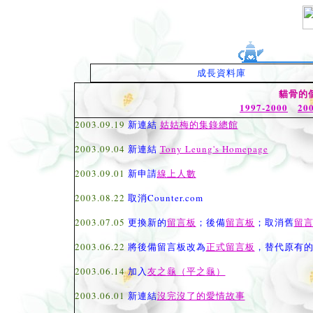
成長資料庫
貓骨的
1997-2000
20
2003.09.19
新連結
姑姑梅的集錄總館
2003.09.04
新連結
Tony Leung's Homepage
2003.09.01
新申請
線上人數
2003.08.22
取消Counter.com
2003.07.05
更換新的
留言板
；後備
留言板
；取消舊
留
2003.06.22
將後備留言板改為
正式留言板
，替代原有
2003.06.14
加入
友之龜（平之龜）
2003.06.01
新連結
沒完沒了的愛情故事