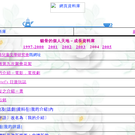
料庫
貓骨的個人天地－成長資料庫
1997-2000
2001
2002
2003
2004
2005
港兒童文學研究會
既網址
雄第九次聚會花絮
的介紹－電影．電視劇
tef's
日遊玩誌
友之介紹－書
右銘
]及[話劇]資料在[我的介紹]內
評語〕改名為〔我的介紹〕
面[我的評語]